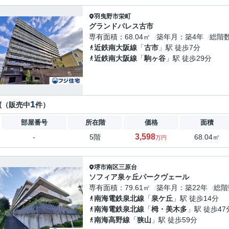
羽曳野市
栄町
グランドパレス古市
専有面積
68.04㎡
築年月
築4年
総階
近鉄南大阪線
「
古市
」駅 徒歩7分
近鉄南大阪線
「
駒ヶ谷
」駅 徒歩29分
1
買（販売中
件）
部屋番号
所在階
価格
面積
3,598
-
5階
68.04㎡
万円
堺市南区
三原台
ソフィア泉ヶ丘パークヴェール
専有面積
79.61㎡
築年月
築22年
総階
南海電鉄泉北線
「
泉ケ丘
」駅 徒歩14分
南海電鉄泉北線
「
栂・美木多
」駅 徒歩47
南海高野線
「
狭山
」駅 徒歩59分