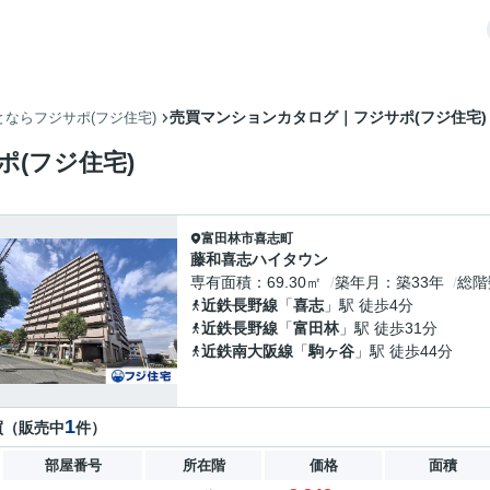
売買マンションカタログ｜フジサポ(フジ住宅)
ならフジサポ(フジ住宅)
(フジ住宅)
富田林市
喜志町
藤和喜志ハイタウン
専有面積
69.30㎡
築年月
築33年
総階
近鉄長野線
「
喜志
」駅 徒歩4分
近鉄長野線
「
富田林
」駅 徒歩31分
近鉄南大阪線
「
駒ヶ谷
」駅 徒歩44分
1
買（販売中
件）
部屋番号
所在階
価格
面積