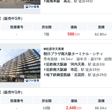
南海本線
「
高石
」駅 徒歩34分
1
買（販売中
件）
部屋番号
所在階
価格
面積
598
-
7階
62.80㎡
万円
松原市
天美東
朝日プラザ南大阪ターミナル・シティ
専有面積
66.54㎡
築年月
築37年
総階
近鉄南大阪線
「
河内天美
」駅 徒歩3分
近鉄南大阪線
「
布忍
」駅 徒歩19分
地下鉄御堂筋線
「
北花田
」駅 徒歩29分
1
買（販売中
件）
部屋番号
所在階
価格
面積
2,448
-
10階
66.54㎡
万円