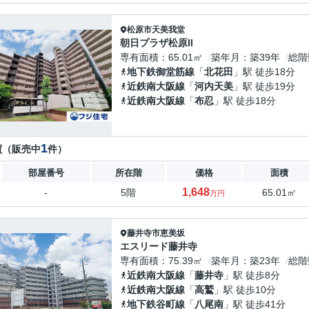
松原市
天美我堂
朝日プラザ松原II
専有面積
65.01㎡
築年月
築39年
総階
地下鉄御堂筋線
「
北花田
」駅 徒歩18分
近鉄南大阪線
「
河内天美
」駅 徒歩19分
近鉄南大阪線
「
布忍
」駅 徒歩18分
1
買（販売中
件）
部屋番号
所在階
価格
面積
1,648
-
5階
65.01㎡
万円
藤井寺市
恵美坂
エスリード藤井寺
専有面積
75.39㎡
築年月
築23年
総階
近鉄南大阪線
「
藤井寺
」駅 徒歩8分
近鉄南大阪線
「
高鷲
」駅 徒歩10分
地下鉄谷町線
「
八尾南
」駅 徒歩41分