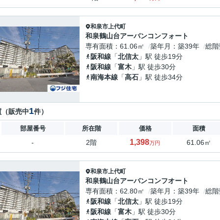
和泉市
上代町
和泉鶴山台アーバンコンフォート
専有面積
61.06㎡
築年月
築39年
総階
阪和線
「
北信太
」駅 徒歩19分
阪和線
「
富木
」駅 徒歩30分
南海本線
「
高石
」駅 徒歩34分
1
買（販売中
件）
部屋番号
所在階
価格
面積
1,398
-
2階
61.06㎡
万円
和泉市
上代町
和泉鶴山台アーバンコンフオート
専有面積
62.80㎡
築年月
築39年
総階
阪和線
「
北信太
」駅 徒歩19分
阪和線
「
富木
」駅 徒歩30分