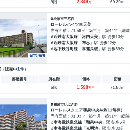
2,348
-
9階
69.30㎡
万円
松原市
三宅西
ローレルハイツ東天美
専有面積
71.58㎡
築年月
築44年
総階
近鉄南大阪線
「
河内天美
」駅 徒歩13分
近鉄南大阪線
「
布忍
」駅 徒歩22分
地下鉄谷町線
「
喜連瓜破
」駅 徒歩39分
1
買（販売中
件）
部屋番号
所在階
価格
面積
1,598
-
5階
71.58㎡
万円
和泉市
いぶき野
ローレルスクエア和泉中央A棟(11号棟）
専有面積
91.93㎡
築年月
築31年
総階
南海電鉄泉北線
「
和泉中央
」駅 徒歩6分
南海電鉄泉北線
「
光明池
」駅 徒歩30分