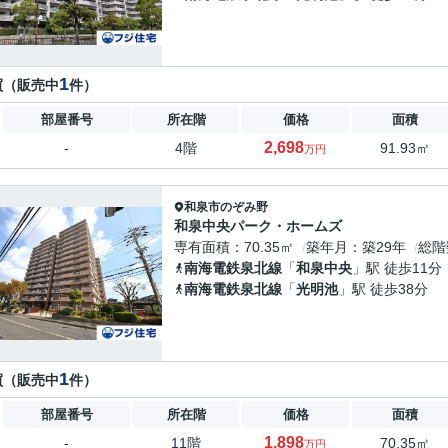
1
買（販売中
件）
部屋番号
所在階
価格
面積
2,698
-
4階
91.93㎡
万円
和泉市
のぞみ野
和泉中央パーク・ホームズ
専有面積
70.35㎡
築年月
築29年
総階
南海電鉄泉北線
「
和泉中央
」駅 徒歩11分
南海電鉄泉北線
「
光明池
」駅 徒歩38分
1
買（販売中
件）
部屋番号
所在階
価格
面積
1,898
-
11階
70.35㎡
万円