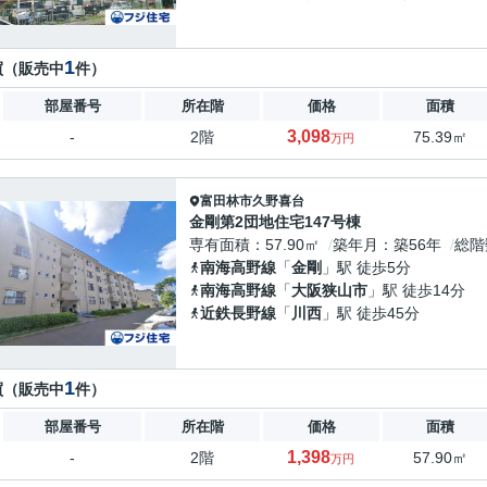
1
買（販売中
件）
部屋番号
所在階
価格
面積
3,098
-
2階
75.39㎡
万円
富田林市
久野喜台
金剛第2団地住宅147号棟
専有面積
57.90㎡
築年月
築56年
総階
南海高野線
「
金剛
」駅 徒歩5分
南海高野線
「
大阪狭山市
」駅 徒歩14分
近鉄長野線
「
川西
」駅 徒歩45分
1
買（販売中
件）
部屋番号
所在階
価格
面積
1,398
-
2階
57.90㎡
万円