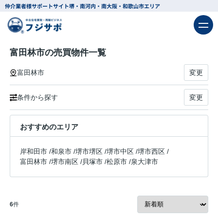
仲介業者様サポートサイト
堺・南河内・南大阪・和歌山市エリア
富田林市の売買物件一覧
富田林市
変更
条件から探す
変更
おすすめのエリア
岸和田市
/
和泉市
/
堺市堺区
/
堺市中区
/
堺市西区
/
富田林市
/
堺市南区
/
貝塚市
/
松原市
/
泉大津市
6
件