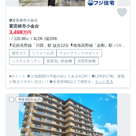
富田林市小金台
富田林市小金台
3,498
万円
- / 120.88㎡ / 4LDK /築28年
近鉄長野線「川西」駅 徒歩12分
南海高野線「金剛」駅 バス11分 「小金台２丁目南」 停歩7分
都市ガス
リフォーム済
ウォークインクロゼット
システムキッチン
食器洗い乾燥機
浴室乾燥機
■ポイント ◆土地面積51坪超のゆとりある4LDK！◆LDK約17帖、家族
が集まりやすい住まい！◆全居室6帖以上で個室を...
もっと見る
中古マンション