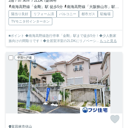
2階 / 57.90㎡ / 2LDK /築56年
南海高野線「金剛」駅 徒歩5分
南海高野線「大阪狭山市」駅 徒歩14分
陽当り良好
リフォーム済
バルコニー
都市ガス
駐輪場
TVモニタ付インターホン
■ポイント ◆南海高野線急行停車「金剛」駅まで徒歩5分！◆少人数家
族向けの間取りです！◆全居室洋室の2LDKにリノベーシ...
もっと見る
中古一戸建
富田林市伏山