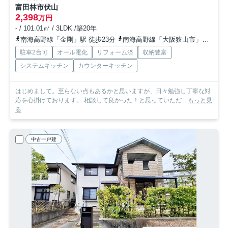
富田林市伏山
2,398
万円
- / 101.01㎡ / 3LDK /築20年
南海高野線「金剛」駅 徒歩23分
南海高野線「大阪狭山市」駅 徒歩34分
駐車2台可
オール電化
リフォーム済
収納豊富
システムキッチン
カウンターキッチン
はじめまして。至らない点もあるかと思いますが、日々勉強し丁寧な対
応を心掛けております。 相談して良かった！と思っていただ...
もっと見
る
中古一戸建