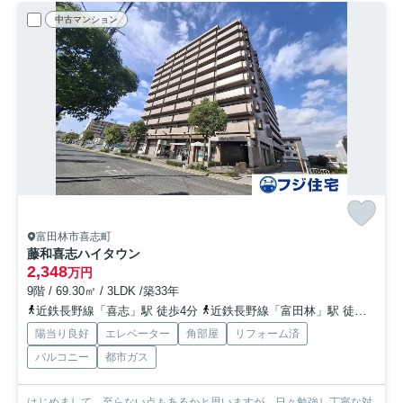
中古マンション
富田林市喜志町
藤和喜志ハイタウン
2,348
万円
9階 / 69.30㎡ / 3LDK /築33年
近鉄長野線「喜志」駅 徒歩4分
近鉄長野線「富田林」駅 徒歩31分
陽当り良好
エレベーター
角部屋
リフォーム済
バルコニー
都市ガス
はじめまして。至らない点もあるかと思いますが、日々勉強し丁寧な対