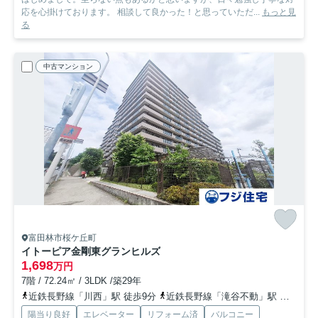
応を心掛けております。 相談して良かった！と思っていただ...
もっと見
る
中古マンション
富田林市桜ケ丘町
イトーピア金剛東グランヒルズ
1,698
万円
7階 / 72.24㎡ / 3LDK /築29年
近鉄長野線「川西」駅 徒歩9分
近鉄長野線「滝谷不動」駅 徒歩21分
陽当り良好
エレベーター
リフォーム済
バルコニー