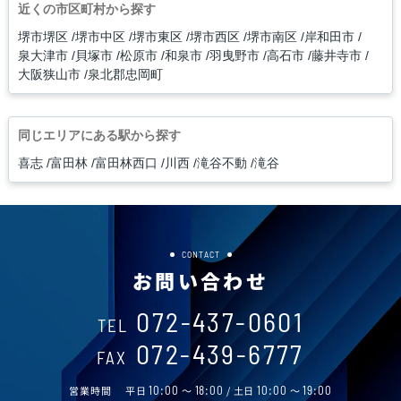
近くの市区町村から探す
堺市堺区
堺市中区
堺市東区
堺市西区
堺市南区
岸和田市
泉大津市
貝塚市
松原市
和泉市
羽曳野市
高石市
藤井寺市
大阪狭山市
泉北郡忠岡町
同じエリアにある駅から探す
喜志
富田林
富田林西口
川西
滝谷不動
滝谷
CONTACT
お問い合わせ
072-437-0601
TEL
072-439-6777
FAX
営業時間
平日
10:00
～
18:00
/ 土日
10:00
～
19:00