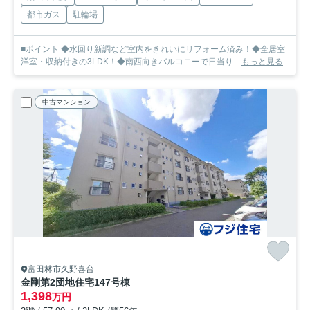
都市ガス
駐輪場
■ポイント ◆水回り新調など室内をきれいにリフォーム済み！◆全居室
洋室・収納付きの3LDK！◆南西向きバルコニーで日当り...
もっと見る
中古マンション
富田林市久野喜台
金剛第2団地住宅147号棟
1,398
万円