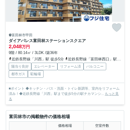
富田林市甲田
ダイアパレス富田林ステーションスクエア
2,048
万円
9階 / 80.14㎡ / 3LDK /築36年
近鉄長野線「川西」駅 徒歩5分
近鉄長野線「富田林西口」駅 徒歩17分
陽当り良好
エレベーター
リフォーム済
バルコニー
都市ガス
駐輪場
■ポイント ◆キッチン・バス・洗面・トイレ新調等、室内をリフォーム
済み！◆近鉄長野線「川西」駅まで徒歩5分の駅チカマンシ...
もっと見
る
富田林市の掲載物件の価格相場
価格相場
空室件数