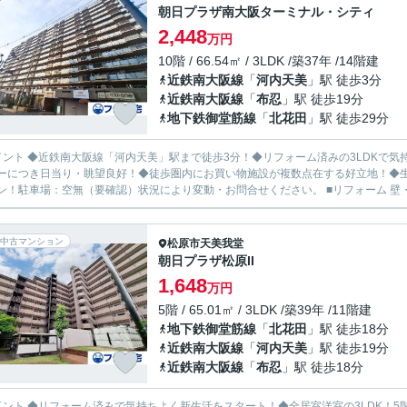
朝日プラザ南大阪ターミナル・シティ
2,448
万円
10階 / 66.54㎡ / 3LDK /築37年 /14階建
近鉄南大阪線
「
河内天美
」駅 徒歩3分
近鉄南大阪線
「
布忍
」駅 徒歩19分
地下鉄御堂筋線
「
北花田
」駅 徒歩29分
イント ◆近鉄南大阪線「河内天美」駅まで徒歩3分！◆リフォーム済みの3LDKで気
ーにつき日当り・眺望良好！◆徒歩圏内にお買い物施設が複数点在する好立地！◆
ン！駐車場：空無（要確認）状況により変動・お問合せください。 ■リフォーム 壁・
中古マンション
松原市
天美我堂
朝日プラザ松原II
1,648
万円
5階 / 65.01㎡ / 3LDK /築39年 /11階建
地下鉄御堂筋線
「
北花田
」駅 徒歩18分
近鉄南大阪線
「
河内天美
」駅 徒歩19分
近鉄南大阪線
「
布忍
」駅 徒歩18分
イント ◆リフォーム済みで気持ちよく新生活をスタート！◆全居室洋室の3LDK！