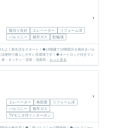
陽当り良好
エレベーター
リフォーム済
バルコニー
都市ガス
駐輪場
持ちよく新生活をスタート！◆14階建て10階部分＆南向きバル
生活便利で暮らしやすい住環境です！◆オートロック付きマン
床・キッチン・浴室・洗面所...
もっと見る
エレベーター
角部屋
リフォーム済
バルコニー
都市ガス
TVモニタ付インターホン
5階部分の角住戸！◆二面バルコニーで開放的！◆バルコニーへ