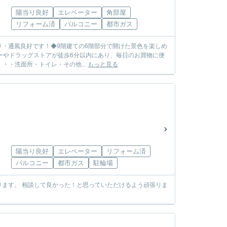
陽当り良好
エレベーター
角部屋
リフォーム済
バルコニー
都市ガス
当り・通風良好です！◆9階建ての6階部分で開けた景色を楽しめ
ーやドラッグストアが徒歩6分以内にあり、毎日のお買物に便
・・洗面所・トイレ・その他...
もっと見る
陽当り良好
エレベーター
リフォーム済
バルコニー
都市ガス
駐輪場
ます。 相談して良かった！と思っていただけるよう頑張りま