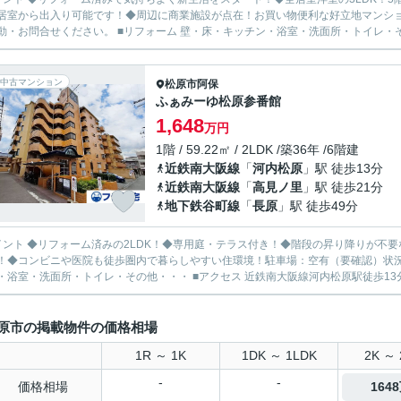
居室から出入り可能です！◆周辺に商業施設が点在！お買い物便利な好立地マンショ
動・お問合せください。 ■リフォーム 壁・床・キッチン・浴室・洗面所・トイレ・その他
中古マンション
松原市
阿保
ふぁみーゆ松原参番館
1,648
万円
1階 / 59.22㎡ / 2LDK /築36年 /6階建
近鉄南大阪線
「
河内松原
」駅 徒歩13分
近鉄南大阪線
「
高見ノ里
」駅 徒歩21分
地下鉄谷町線
「
長原
」駅 徒歩49分
イント ◆リフォーム済みの2LDK！◆専用庭・テラス付き！◆階段の昇り降りが不
！◆コンビニや医院も徒歩圏内で暮らしやすい住環境！駐車場：空有（要確認）状況
原市の掲載物件の価格相場
1R ～ 1K
1DK ～ 1LDK
2K ～ 
-
-
価格相場
164