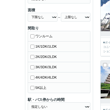
面積
～
間取り
ワンルーム
■ポ
1K/1DK/1LDK
コニ
ショ
2K/2DK/2LDK
3K/3DK/3LDK
4K/4DK/4LDK
5K以上
駅・バス停からの時間
■ポ