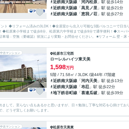
近鉄南大阪線
「
河内松原
」駅 徒歩14分
近鉄南大阪線
「
高見ノ里
」駅 徒歩21分
近鉄南大阪線
「
恵我ノ荘
」駅 徒歩27分
イント ◆リフォーム済みの3LDK！◆全居室から出入り可能な3面バルコニーで日
！◆松原東小学校まで徒歩8分、松原第六中学校まで徒歩9分で通学便利！◆スーパ
駐車場：空無（要確認）状況により変動・お問合せください。 ■リフォーム 壁・床・
中古マンション
松原市
三宅西
ローレルハイツ東天美
1,598
万円
5階 / 71.58㎡ / 3LDK /築44年 /7階建
近鉄南大阪線
「
河内天美
」駅 徒歩13分
近鉄南大阪線
「
布忍
」駅 徒歩22分
地下鉄谷町線
「
喜連瓜破
」駅 徒歩39分
めまして。至らない点もあるかと思いますが、日々勉強し丁寧な対応を心掛けており
で、どうぞ宜しくお願いします。
中古マンション
松原市
天美東