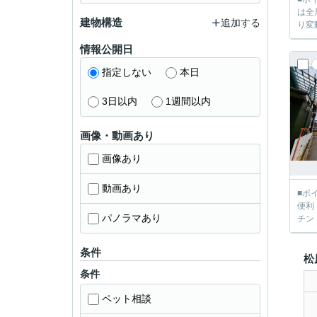
は全
建物構造
追加する
り変
情報公開日
指定しない
本日
3日以内
1週間以内
画像・動画あり
画像あり
動画あり
■ポ
便利
パノラマあり
条件
松
条件
ペット相談