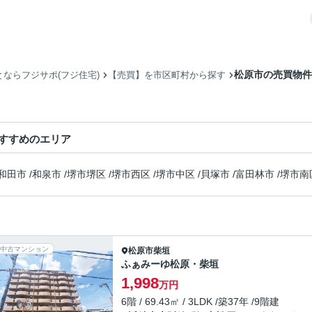
松原市の売買物件
ならフジサポ(フジ住宅)
【売買】を市区町村から探す
すすめのエリア
和田市
/
和泉市
/
堺市堺区
/
堺市西区
/
堺市中区
/
貝塚市
/
富田林市
/
堺市南
中古マンション
松原市
柴垣
ふぁみーゆ松原・柴垣
1,998
万円
6階 / 69.43㎡ / 3LDK /築37年 /9階建