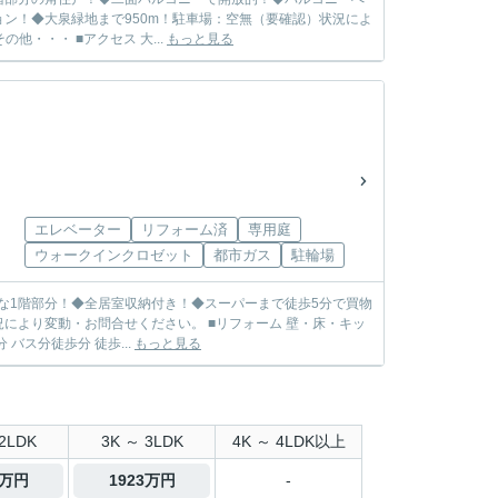
ン！◆大泉緑地まで950m！駐車場：空無（要確認）状況によ
・・・ ■アクセス 大...
もっと見る
エレベーター
リフォーム済
専用庭
ウォークインクロゼット
都市ガス
駐輪場
要な1階部分！◆全居室収納付き！◆スーパーまで徒歩5分で買物
により変動・お問合せください。 ■リフォーム 壁・床・キッ
チン・浴室・洗面所・トイレ・その他・・・ ■アクセス 近鉄南大阪線河内松原駅徒歩13分 バス分徒歩分 徒歩...
もっと見る
2LDK
3K ～ 3LDK
4K ～ 4LDK以上
8万円
1923万円
-