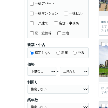
一棟アパート
一棟マンション
一棟ビル
■ポ
一戸建て
店舗・事務所
ます
利！
寮・旅館等
土地
新築・中古
指定しない
新築
中古
価格
～
利回り
はじ
すの
築年数