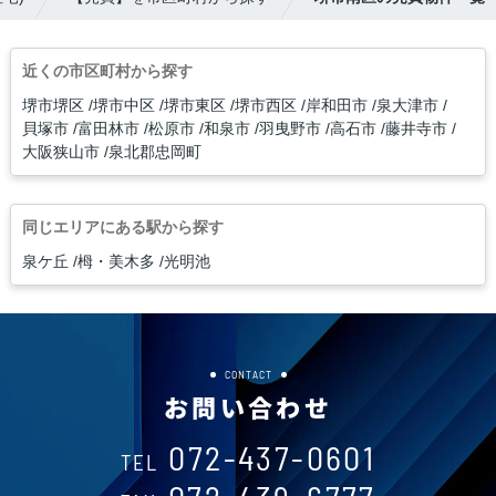
近くの市区町村から探す
堺市堺区
堺市中区
堺市東区
堺市西区
岸和田市
泉大津市
貝塚市
富田林市
松原市
和泉市
羽曳野市
高石市
藤井寺市
大阪狭山市
泉北郡忠岡町
同じエリアにある駅から探す
泉ケ丘
栂・美木多
光明池
CONTACT
お問い合わせ
072-437-0601
TEL