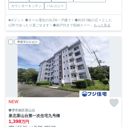
カウンターキッチン
バルコニー
■ポイント ◆オール電化の3LDK一戸建て！◆約20.5帖の広々とした
LDKでゆったり過ごせます！◆納戸付きで収納スペー...
もっと見る
中古マンション
NEW
堺市南区茶山台
泉北茶山台第一次住宅九号棟
1,398
万円