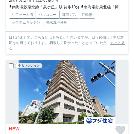
2階 / 57.27㎡ / 2LDK /築54年
南海電鉄泉北線「泉ケ丘」駅 徒歩10分
南海電鉄泉北線「栂・美木多」駅 徒歩41分
リフォーム済
バルコニー
都市ガス
駐輪場
システムキッチン
温水洗浄便座
はじめまして。至らない点もあるかと思いますが、日々勉強し丁寧な対
応を心掛けております。 相談して良かった！と思っていただ...
もっと見
る
中古マンション
NEW