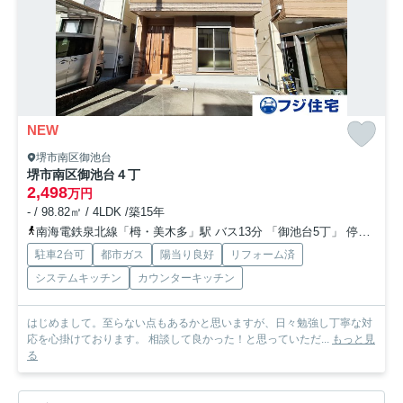
NEW
堺市南区御池台
堺市南区御池台４丁
2,498
万円
- / 98.82㎡ / 4LDK /築15年
南海電鉄泉北線「栂・美木多」駅 バス13分 「御池台5丁」 停歩4分
駐車2台可
都市ガス
陽当り良好
リフォーム済
システムキッチン
カウンターキッチン
はじめまして。至らない点もあるかと思いますが、日々勉強し丁寧な対
応を心掛けております。 相談して良かった！と思っていただ...
もっと見
る