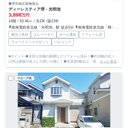
堺市南区新檜尾台
ディーレスティア堺・光明池
3,898
万円
14階 / 83.46㎡ / 3LDK /築23年
南海電鉄泉北線「光明池」駅 徒歩5分
南海電鉄泉北線「栂・美木多」駅 徒歩30分
陽当り良好
エレベーター
オール電化
リフォーム済
ウォークインクロゼット
バルコニー
■ポイント ◆水回り設備の新調などリフォーム済み！◆約16帖の広々
LDKは家族や友人との憩いの場に！◆全居室6帖以上・収...
もっと見る
中古一戸建