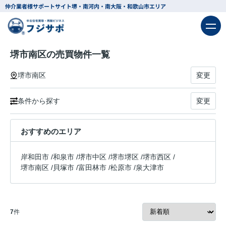
仲介業者様サポートサイト
堺・南河内・南大阪・和歌山市エリア
堺市南区の売買物件一覧
堺市南区
変更
条件から探す
変更
おすすめのエリア
岸和田市
/
和泉市
/
堺市中区
/
堺市堺区
/
堺市西区
/
堺市南区
/
貝塚市
/
富田林市
/
松原市
/
泉大津市
7
件