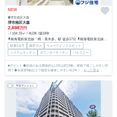
NEW
堺市南区大森
堺市南区大森
2,698
万円
- / 104.33㎡ / 4LDK /築18年
南海電鉄泉北線「栂・美木多」駅 徒歩17分
南海電鉄泉北線「光明池」駅 徒歩31分
駐車2台可
都市ガス
ウォークインクロゼット
システムキッチン
カウンターキッチン
バルコニー
■ポイント ◆吹抜のある開放的なLDKは約19帖、家族で過ごしやすい空
間！◆全居室6帖以上で個室を確保しやすい4LDK！...
もっと見る
中古マンション