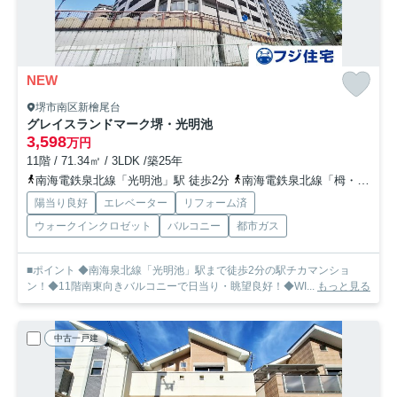
NEW
堺市南区新檜尾台
グレイスランドマーク堺・光明池
3,598
万円
11階 / 71.34㎡ / 3LDK /築25年
南海電鉄泉北線「光明池」駅 徒歩2分
南海電鉄泉北線「栂・美木多」駅 徒歩26分
陽当り良好
エレベーター
リフォーム済
ウォークインクロゼット
バルコニー
都市ガス
■ポイント ◆南海泉北線「光明池」駅まで徒歩2分の駅チカマンショ
ン！◆11階南東向きバルコニーで日当り・眺望良好！◆WI...
もっと見る
中古一戸建