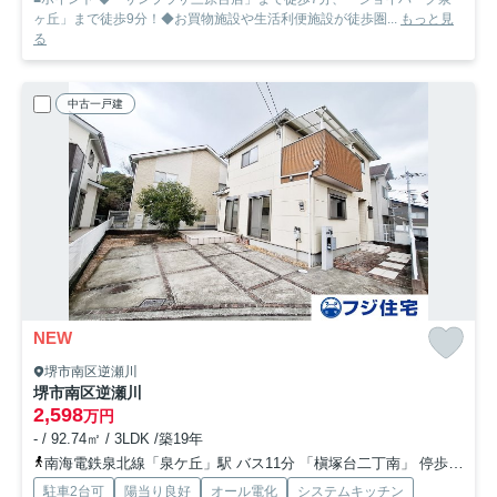
ヶ丘」まで徒歩9分！◆お買物施設や生活利便施設が徒歩圏...
もっと見
る
中古一戸建
NEW
堺市南区逆瀬川
堺市南区逆瀬川
2,598
万円
- / 92.74㎡ / 3LDK /築19年
南海電鉄泉北線「泉ケ丘」駅 バス11分 「槇塚台二丁南」 停歩3分
駐車2台可
陽当り良好
オール電化
システムキッチン