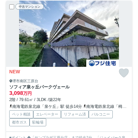
中古マンション
NEW
堺市南区三原台
ソフィア泉ヶ丘パークヴェール
3,098
万円
2階 / 79.61㎡ / 3LDK /築22年
南海電鉄泉北線「泉ケ丘」駅 徒歩14分
南海電鉄泉北線「栂・美木多」駅 徒歩47分
ペット相談
エレベーター
リフォーム済
バルコニー
都市ガス
駐輪場
■ポイント ◆「サンプラザ三原台店」まで徒歩7分、「ジョイパーク泉