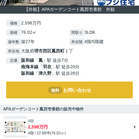
【外観】APAガーデンコート鳳西壱番館 外観
2,598万円
価格
76.02㎡
3LDK
面積
間取り
築27年
4階/5階建
築年数
所在階
大阪府
堺市西区
鳳西町
１丁
所在地
阪和線
「
鳳
」駅 徒歩7分
交通
南海本線
「
羽衣
」駅 徒歩20分
阪和線
「
津久野
」駅 徒歩28分
お問い合わせ
無料
APAガーデンコート鳳西壱番館の販売中物件
4階
2,598万円
4階 / 22.99坪(76.02㎡)