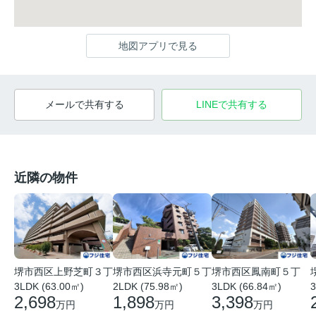
地図アプリで見る
メールで共有する
LINEで共有する
近隣の物件
堺市西区上野芝町３丁
堺市西区浜寺元町５丁
堺市西区鳳南町５丁
3LDK (63.00㎡)
2LDK (75.98㎡)
3LDK (66.84㎡)
3
2,698
1,898
3,398
万円
万円
万円