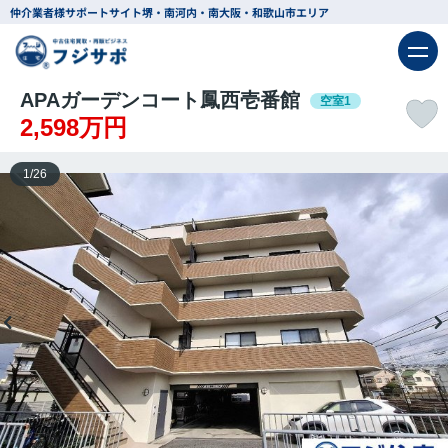
仲介業者様サポートサイト
堺・南河内・南大阪・和歌山市エリア
APAガーデンコート鳳西壱番館
空室1
2,598万円
1
/
26