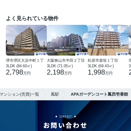
よく見られている物件
堺市堺区大浜中町１丁
大阪狭山市半田２丁目
松原市柴垣１丁目
3LDK (84.60㎡)
3LDK (71.05㎡)
3LDK (69.43㎡)
3
2,798
2,198
1,998
万円
万円
万円
マンション(売買)一覧
鳳駅
APAガーデンコート鳳西壱番館
CONTACT
お問い合わせ