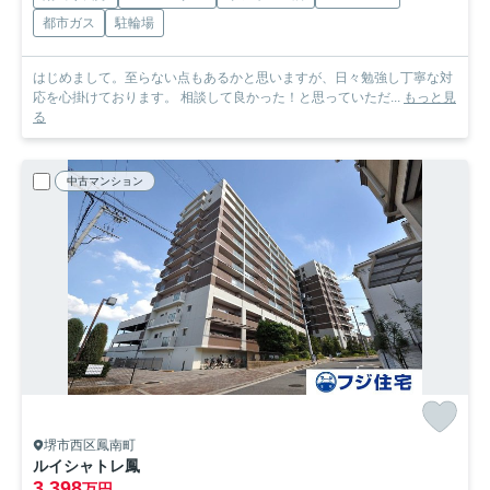
都市ガス
駐輪場
はじめまして。至らない点もあるかと思いますが、日々勉強し丁寧な対
応を心掛けております。 相談して良かった！と思っていただ...
もっと見
る
中古マンション
堺市西区鳳南町
ルイシャトレ鳳
3,398
万円