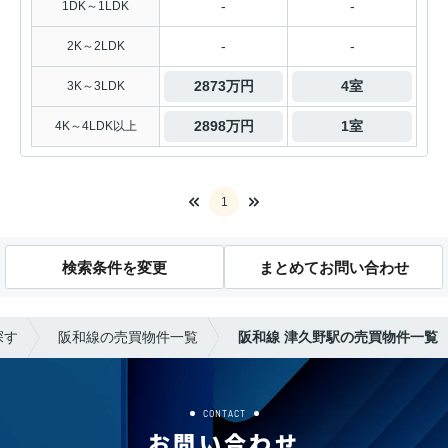
-
-
1DK～1LDK
-
-
2K～2LDK
2873万円
4室
3K～3LDK
2898万円
1室
4K～4LDK以上
1
検索条件を変更
まとめてお問い合わせ
探す
阪和線の売買物件一覧
阪和線 津久野駅の売買物件一覧
CONTACT
お問い合わせ