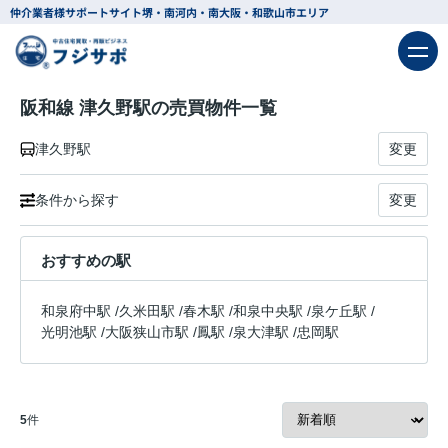
仲介業者様サポートサイト
堺・南河内・南大阪・和歌山市エリア
阪和線 津久野駅の売買物件一覧
津久野駅
変更
条件から探す
変更
おすすめの駅
和泉府中駅
/
久米田駅
/
春木駅
/
和泉中央駅
/
泉ケ丘駅
/
光明池駅
/
大阪狭山市駅
/
鳳駅
/
泉大津駅
/
忠岡駅
5
件