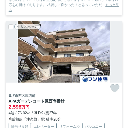
応を心掛けております。 相談して良かった！と思っていただ...
もっと見
る
中古マンション
堺市西区鳳西町
APAガーデンコート鳳西壱番館
2,598
万円
4階 / 76.02㎡ / 3LDK /築27年
阪和線「津久野」駅 徒歩28分
陽当り良好
エレベーター
リフォーム済
バルコニー