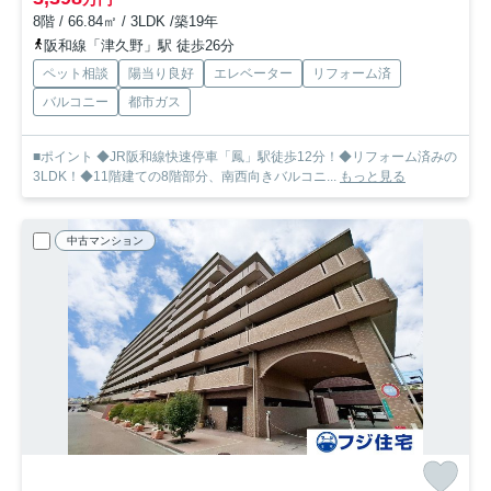
8階 / 66.84㎡ / 3LDK /築19年
阪和線「津久野」駅 徒歩26分
ペット相談
陽当り良好
エレベーター
リフォーム済
バルコニー
都市ガス
■ポイント ◆JR阪和線快速停車「鳳」駅徒歩12分！◆リフォーム済みの
3LDK！◆11階建ての8階部分、南西向きバルコニ...
もっと見る
中古マンション