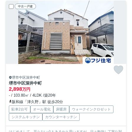
中古一戸建
堺市中区深井中町
堺市中区深井中町
2,898
万円
- / 103.80㎡ / 4LDK /築20年
阪和線「津久野」駅 徒歩20分
駐車2台可
オール電化
床暖房
ウォークインクロゼット
システムキッチン
カウンターキッチン
はじめまして。至らない点もあるかと思いますが、日々勉強し丁寧な対