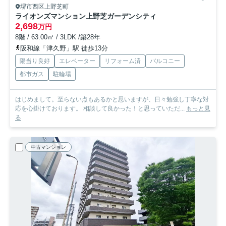
堺市西区上野芝町
ライオンズマンション上野芝ガーデンシティ
2,698
万円
8階 / 63.00㎡ / 3LDK /築28年
阪和線「津久野」駅 徒歩13分
陽当り良好
エレベーター
リフォーム済
バルコニー
都市ガス
駐輪場
はじめまして。至らない点もあるかと思いますが、日々勉強し丁寧な対
応を心掛けております。 相談して良かった！と思っていただ...
もっと見
る
中古マンション