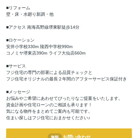
■リフォーム
壁・床・水廻り新調・他
■アクセス 南海高野線堺東駅徒歩14分
■ロケーション
安井小学校330m 陵西中学校990m
コノミヤ堺東店390m ライフ大仙店660m
■サービス
フジ住宅の専門の部署による品質チェックと
フジ住宅オリジナルの最長２年間のアフターサービス保証付き
■メッセージ
お悩みやご希望にあわせてぴったりなご提案をいたします。
資金計画や住宅ローンのご相談も承ります！
気になる物件をまとめてご案内も可能です。
住まい探しはフジ住宅におまかせください♪
お問い合わせ
無料