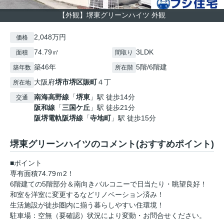
【外観】堺東グリーンハイツ 外観
2,048万円
価格
74.79㎡
3LDK
面積
間取り
築46年
5階/6階建
築年数
所在階
大阪府
堺市堺区
賑町
４丁
所在地
南海高野線
「
堺東
」駅 徒歩14分
交通
阪和線
「
三国ケ丘
」駅 徒歩21分
阪堺電軌阪堺線
「
寺地町
」駅 徒歩15分
堺東グリーンハイツのコメント(おすすめポイント)
■ポイント
専有面積74.79ｍ2！
6階建ての5階部分＆南向きバルコニーで日当たり・眺望良好！
和室を洋室に変更するなどリノベーション済み！
生活施設が徒歩圏内に揃う暮らしやすい住環境！
駐車場：空無（要確認）状況により変動・お問合せください。