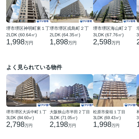
堺市堺区神明町東１丁
堺市堺区戎島町２丁
堺市堺区海山町２丁
2LDK (60.64㎡)
2LDK (64.35㎡)
3LDK (67.76㎡)
3
1,998
1,898
2,598
万円
万円
万円
よく見られている物件
堺市堺区大浜中町１丁
大阪狭山市半田２丁目
松原市柴垣１丁目
3LDK (84.60㎡)
3LDK (71.05㎡)
3LDK (69.43㎡)
3
2,798
2,198
1,998
万円
万円
万円