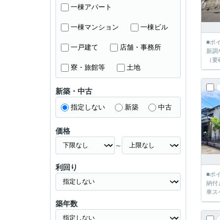
一棟アパート
一棟マンション
一棟ビル
■ポ
一戸建て
店舗・事務所
新調
（要
寮・旅館等
土地
新築・中古
指定しない
新築
中古
価格
～
利回り
■ポ
納付
車ス
築年数