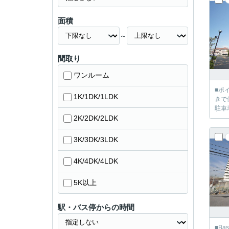
面積
～
間取り
ワンルーム
■ポ
1K/1DK/1LDK
きで
駐車
2K/2DK/2LDK
3K/3DK/3LDK
4K/4DK/4LDK
5K以上
駅・バス停からの時間
■Ba