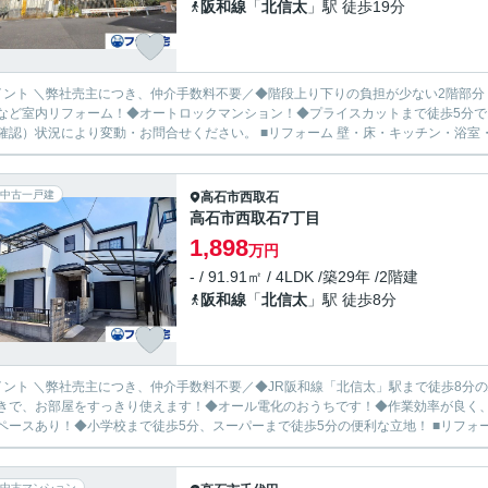
阪和線
「
北信太
」駅 徒歩19分
イント ＼弊社売主につき、仲介手数料不要／◆階段上り下りの負担が少ない2階部分
など室内リフォーム！◆オートロックマンション！◆プライスカットまで徒歩5分で
確認）状況により変動・お問合せください。 ■リフォーム 壁・床・キッチン・浴室・洗
中古一戸建
高石市
西取石
高石市西取石7丁目
1,898
万円
- / 91.91㎡ / 4LDK /築29年 /2階建
阪和線
「
北信太
」駅 徒歩8分
イント ＼弊社売主につき、仲介手数料不要／◆JR阪和線「北信太」駅まで徒歩8分の
きで、お部屋をすっきり使えます！◆オール電化のおうちです！◆作業効率が良く、
ペースあり！◆小学校まで徒歩5分、スーパーまで徒歩5分の便利な立地！ ■リフォーム 
中古マンション