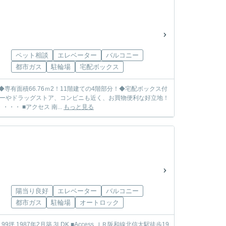
ペット相談
エレベーター
バルコニー
都市ガス
駐輪場
宅配ボックス
有面積66.76ｍ2！11階建ての4階部分！◆宅配ボックス付
パーやドラッグストア、コンビニも近く、お買物便利な好立地！
・ ■アクセス 南...
もっと見る
陽当り良好
エレベーター
バルコニー
都市ガス
駐輪場
オートロック
.99坪 1987年2月築 3LDK ■Access ＪＲ阪和線北信太駅徒歩19