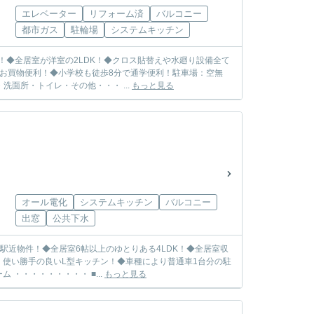
エレベーター
リフォーム済
バルコニー
都市ガス
駐輪場
システムキッチン
！◆全居室が洋室の2LDK！◆クロス貼替えや水廻り設備全て
お買物便利！◆小学校も徒歩8分で通学便利！駐車場：空無
面所・トイレ・その他・・・ ...
もっと見る
オール電化
システムキッチン
バルコニー
出窓
公共下水
駅近物件！◆全居室6帖以上のゆとりある4LDK！◆全居室収
使い勝手の良いL型キッチン！◆車種により普通車1台分の駐
・・・・・・・・・ ■...
もっと見る