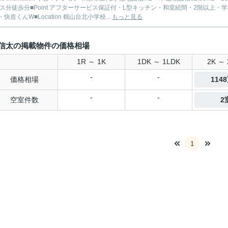
バス分徒歩分■Point アフターサービス保証付・L型キッチン・和室続間・2階以
快造くんW■Location 鶴山台北小学校...
もっと見る
信太の掲載物件の価格相場
1R ～ 1K
1DK ～ 1LDK
2K ～ 
-
-
価格相場
114
-
-
空室件数
2
1