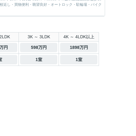
上・学校近し・買物便利・眺望良好・オートロック・駐輪場・バイク
2LDK
3K ～ 3LDK
4K ～ 4LDK以上
8万円
598万円
1898万円
室
1室
1室