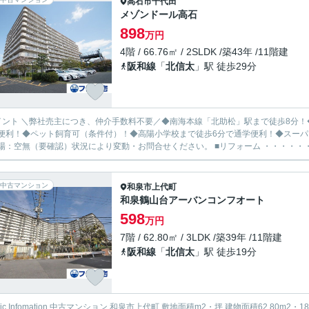
高石市
千代田
メゾンドール高石
898
万円
4階 / 66.76㎡ / 2SLDK /築43年 /11階建
阪和線
「
北信太
」駅 徒歩29分
イント ＼弊社売主につき、仲介手数料不要／◆南海本線「北助松」駅まで徒歩8分！◆専
便利！◆ペット飼育可（条件付）！◆高陽小学校まで徒歩6分で通学便利！◆スー
場：空無（要確認）状況により変動・お問合せください。 ■リフォーム ・・・・・・・・
中古マンション
和泉市
上代町
和泉鶴山台アーバンコンフオート
598
万円
7階 / 62.80㎡ / 3LDK /築39年 /11階建
阪和線
「
北信太
」駅 徒歩19分
sic Infomation 中古マンション 和泉市上代町 敷地面積m2・坪 建物面積62.80m2・18