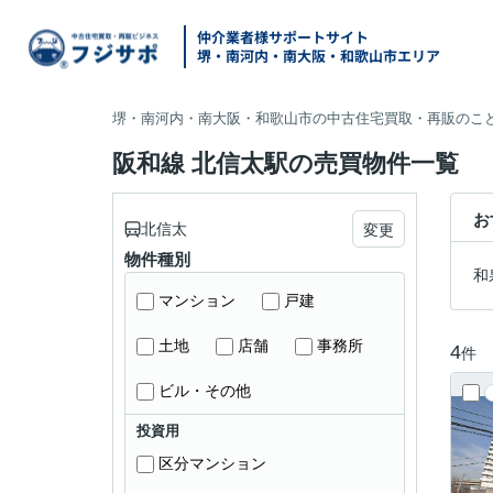
仲介業者様サポートサイト
堺・南河内・南大阪・和歌山市エリア
堺・南河内・南大阪・和歌山市の中古住宅買取・再販のこと
阪和線 北信太駅の売買物件一覧
お
北信太
変更
物件種別
和
マンション
戸建
土地
店舗
事務所
4
件
ビル・その他
投資用
区分マンション