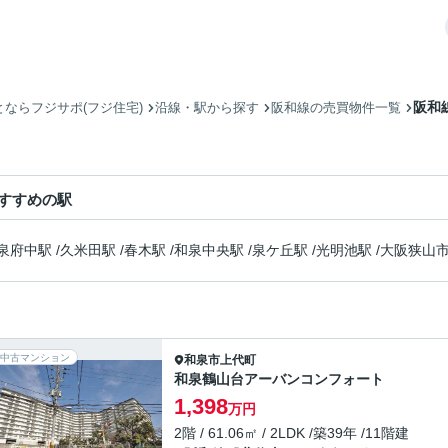
阪和
ならフジサポ(フジ住宅)
沿線・駅から探す
阪和線の売買物件一覧
すすめの駅
泉府中駅
/
久米田駅
/
春木駅
/
和泉中央駅
/
泉ケ丘駅
/
光明池駅
/
大阪狭山
中古マンション
和泉市
上代町
和泉鶴山台アーバンコンフォート
1,398
万円
2階 / 61.06㎡ / 2LDK /築39年 /11階建