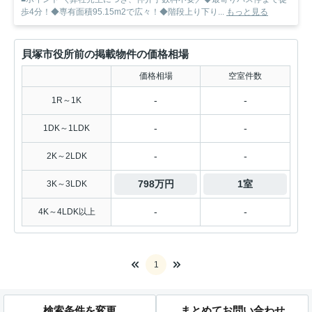
歩4分！◆専有面積95.15m2で広々！◆階段上り下り...
もっと見る
貝塚市役所前の掲載物件の価格相場
価格相場
空室件数
-
-
1R～1K
-
-
1DK～1LDK
-
-
2K～2LDK
798万円
1室
3K～3LDK
-
-
4K～4LDK以上
1
検索条件を変更
まとめてお問い合わせ