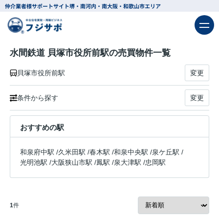
仲介業者様サポートサイト
堺・南河内・南大阪・和歌山市エリア
水間鉄道 貝塚市役所前駅の売買物件一覧
貝塚市役所前駅
変更
条件から探す
変更
おすすめの駅
和泉府中駅
/
久米田駅
/
春木駅
/
和泉中央駅
/
泉ケ丘駅
/
光明池駅
/
大阪狭山市駅
/
鳳駅
/
泉大津駅
/
忠岡駅
1
件