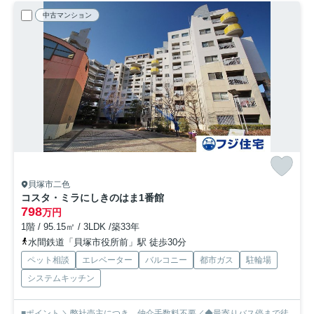
中古マンション
貝塚市二色
コスタ・ミラにしきのはま1番館
798
万円
1階 / 95.15㎡ / 3LDK /築33年
水間鉄道「貝塚市役所前」駅 徒歩30分
ペット相談
エレベーター
バルコニー
都市ガス
駐輪場
システムキッチン
■ポイント ＼弊社売主につき、仲介手数料不要／◆最寄りバス停まで徒