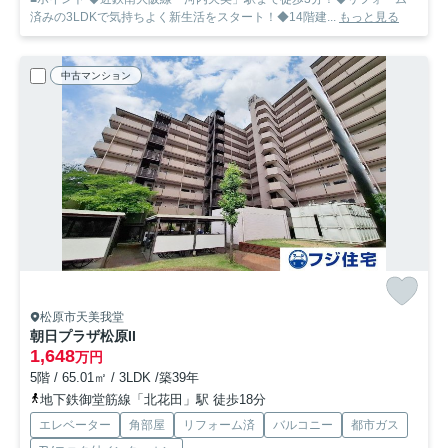
済みの3LDKで気持ちよく新生活をスタート！◆14階建...
もっと見る
中古マンション
松原市天美我堂
朝日プラザ松原II
1,648
万円
5階 / 65.01㎡ / 3LDK /築39年
地下鉄御堂筋線「北花田」駅 徒歩18分
エレベーター
角部屋
リフォーム済
バルコニー
都市ガス