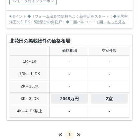
TVモニタ付インターホン
■ポイント ◆リフォーム済みで気持ちよく新生活をスタート！◆全居室
洋室の3LDK！5階部分の角住戸！◆二面バルコニーで開...
もっと見る
北花田の掲載物件の価格相場
価格相場
空室件数
-
-
1R～1K
-
-
1DK～1LDK
-
-
2K～2LDK
2048万円
2室
3K～3LDK
-
-
4K～4LDK以上
1