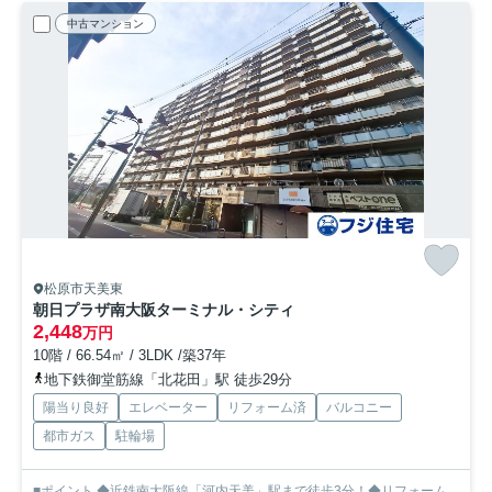
中古マンション
松原市天美東
朝日プラザ南大阪ターミナル・シティ
2,448
万円
10階 / 66.54㎡ / 3LDK /築37年
地下鉄御堂筋線「北花田」駅 徒歩29分
陽当り良好
エレベーター
リフォーム済
バルコニー
都市ガス
駐輪場
■ポイント ◆近鉄南大阪線「河内天美」駅まで徒歩3分！◆リフォーム