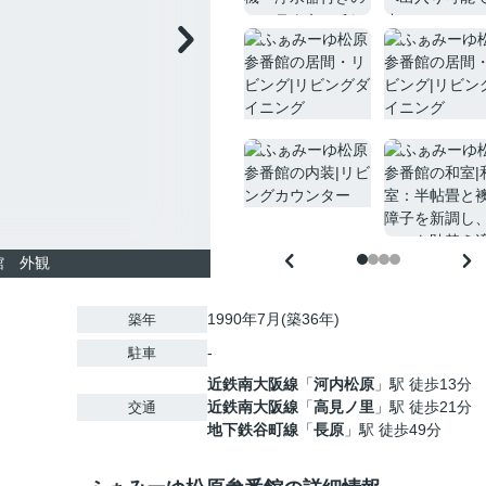
館 外観
1990年7月(築36年)
築年
-
駐車
近鉄南大阪線
「
河内松原
」駅 徒歩13分
近鉄南大阪線
「
高見ノ里
」駅 徒歩21分
交通
地下鉄谷町線
「
長原
」駅 徒歩49分