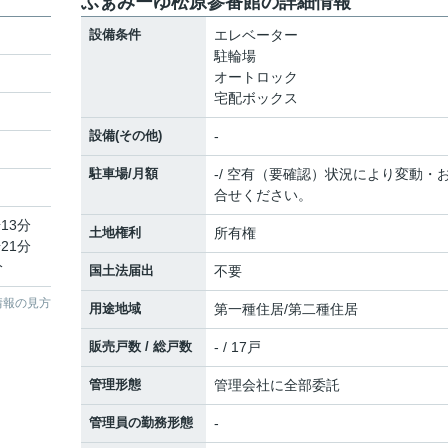
ふぁみーゆ松原参番館の詳細情報
設備条件
エレベーター
駐輪場
オートロック
宅配ボックス
設備(その他)
-
駐車場/月額
-/ 空有（要確認）状況により変動・
合せください。
13分
土地権利
所有権
21分
分
国土法届出
不要
情報の見方
用途地域
第一種住居/第二種住居
販売戸数 / 総戸数
- / 17戸
管理形態
管理会社に全部委託
管理員の勤務形態
-