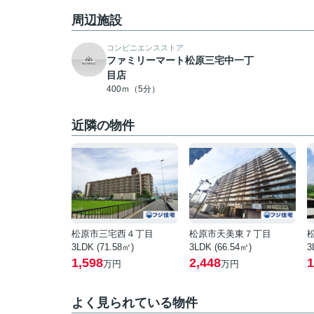
周辺施設
コンビニエンスストア
ファミリーマート松原三宅中一丁
目店
400ｍ（5分）
近隣の物件
松原市三宅西４丁目
松原市天美東７丁目
3LDK (71.58㎡)
3LDK (66.54㎡)
3
1,598
2,448
1
万円
万円
よく見られている物件