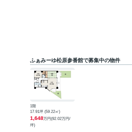
ふぁみーゆ松原参番館で募集中の物件
1階
17.91坪 (59.22㎡)
1,648
万円(92.02万円/
坪)