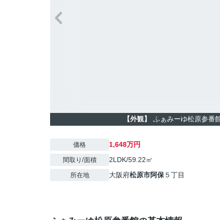
【外観】
ふぁみーゆ松原参番
1,648万円
価格
2LDK/59.22㎡
間取り/面積
大阪府
松原市
阿保
５丁目
所在地