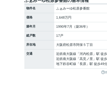
ふぁみーゆ松原参番館の基本情報
物件名
ふぁみーゆ松原参番館
価格
1,648万円
築年月
1990年7月（築36年）
総戸数
17戸
所在地
大阪府
松原市
阿保
５丁目
交通
近鉄南大阪線
「
河内松原
」駅 徒歩
近鉄南大阪線
「
高見ノ里
」駅 徒歩
地下鉄谷町線
「
長原
」駅 徒歩49