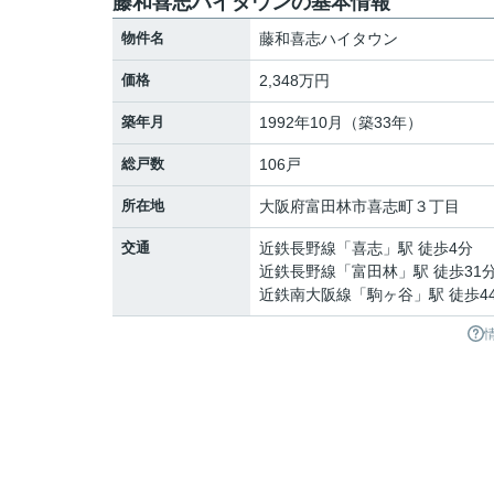
藤和喜志ハイタウンの基本情報
物件名
藤和喜志ハイタウン
価格
2,348万円
築年月
1992年10月（築33年）
総戸数
106戸
所在地
大阪府
富田林市
喜志町
３丁目
交通
近鉄長野線
「
喜志
」駅 徒歩4分
近鉄長野線
「
富田林
」駅 徒歩31
近鉄南大阪線
「
駒ヶ谷
」駅 徒歩4