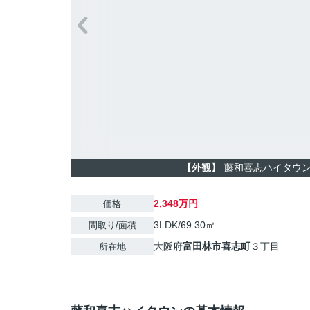
【外観】
藤和喜志ハイタウン
2,348万円
価格
3LDK/69.30㎡
間取り/面積
大阪府
富田林市
喜志町
３丁目
所在地