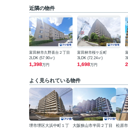
近隣の物件
富田林市久野喜台２丁目
富田林市桜ケ丘町
2LDK (57.90㎡)
3LDK (72.24㎡)
3
1,398
1,698
2
万円
万円
よく見られている物件
堺市堺区大浜中町１丁
大阪狭山市半田２丁目
松原市