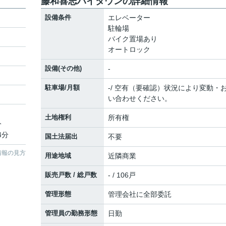
藤和喜志ハイタウンの詳細情報
設備条件
エレベーター
駐輪場
バイク置場あり
オートロック
設備(その他)
-
駐車場/月額
-/ 空有（要確認）状況により変動・
い合わせください。
土地権利
所有権
分
4分
国土法届出
不要
情報の見方
用途地域
近隣商業
販売戸数 / 総戸数
- / 106戸
管理形態
管理会社に全部委託
管理員の勤務形態
日勤