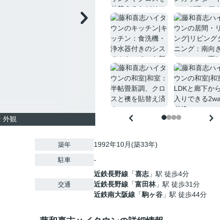
 外観
1992年10月(築33年)
築年
-
駐車
近鉄長野線
「
喜志
」駅 徒歩4分
近鉄長野線
「
富田林
」駅 徒歩31分
交通
近鉄南大阪線
「
駒ヶ谷
」駅 徒歩44分