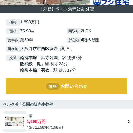
【外観】ベルク浜寺公園 外観
1,898万円
価格
75.98㎡
2LDK
面積
間取り
築30年
4階/6階建
築年数
所在階
大阪府
堺市西区
浜寺元町
５丁
所在地
南海本線
「
浜寺公園
」駅 徒歩8分
交通
阪和線
「
鳳
」駅 徒歩23分
南海本線
「
羽衣
」駅 徒歩17分
お問い合わせ
無料
ベルク浜寺公園の販売中物件
4階
1,898万円
4階 / 22.98坪(75.98㎡)