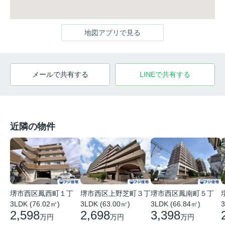
地図アプリで見る
メールで共有する
LINEで共有する
近隣の物件
堺市西区鳳西町１丁
堺市西区上野芝町３丁
堺市西区鳳南町５丁
3LDK (76.02㎡)
3LDK (63.00㎡)
3LDK (66.84㎡)
3
2,598
2,698
3,398
万円
万円
万円