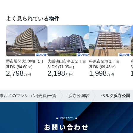
よく見られている物件
堺市堺区大浜中町１丁
大阪狭山市半田２丁目
松原市柴垣１丁目
3LDK (84.60㎡)
3LDK (71.05㎡)
3LDK (69.43㎡)
3
2,798
2,198
1,998
万円
万円
万円
市西区のマンション(売買)一覧
浜寺公園駅
ベルク浜寺公園
CONTACT
お問い合わせ