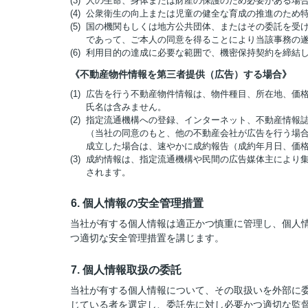
(3) 人の生命、身体または財産の保護のため必要がある
(4) 公衆衛生の向上または児童の健全な育成の推進のた
(5) 国の機関もしくは地方公共団体、またはその委託を
であって、ご本人の同意を得ることにより当該事務の
(6) 利用目的の達成に必要な範囲で、機密保持契約を締
《不動産物件情報を第三者提供（広告）する場合》
(1) 広告を行う不動産物件情報は、物件種目、所在地、
氏名は含みません。
(2) 指定流通機構への登録、インターネット、不動産情
（当社の同意のもと、他の不動産会社が広告を行う場合
成立した場合は、速やかに成約報告（成約年月日、価
(3) 成約情報は、指定流通機構や民間の広告媒体主によ
されます。
6. 個人情報の安全管理措置
当社が有する個人情報は適正かつ慎重に管理し、個人
つ適切な安全管理措置を講じます。
7. 個人情報取扱の委託
当社が有する個人情報について、その取扱いを外部に
じている者を選定し、委託先に対し必要かつ適切な監