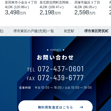
富田林市小金台４丁目
泉北郡忠岡町忠岡南３丁目
貝塚市脇浜３丁目
4LDK (120.88㎡)
4LDK (108.47㎡)
4LDK (96.05㎡)
4
3,498
2,198
2,598
万円
万円
万円
宅)
堺市東区の戸建(売買)一覧
初芝駅
堺市東区野尻町
CONTACT
お問い合わせ
072-437-0601
TEL
072-439-6777
FAX
営業時間
平日
10:00
～
18:00
/ 土日
10:00
～
19:00
無料買取査定はこちら