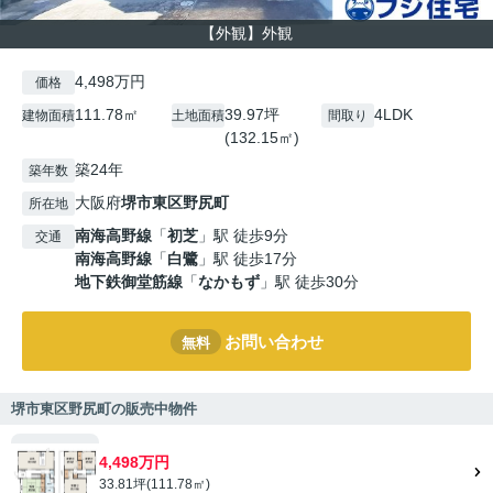
【外観】外観
4,498万円
価格
111.78㎡
39.97坪
4LDK
建物面積
土地面積
間取り
(132.15㎡)
築24年
築年数
大阪府
堺市東区
野尻町
所在地
南海高野線
「
初芝
」駅 徒歩9分
交通
南海高野線
「
白鷺
」駅 徒歩17分
地下鉄御堂筋線
「
なかもず
」駅 徒歩30分
お問い合わせ
無料
堺市東区野尻町の販売中物件
4,498万円
33.81坪(111.78㎡)