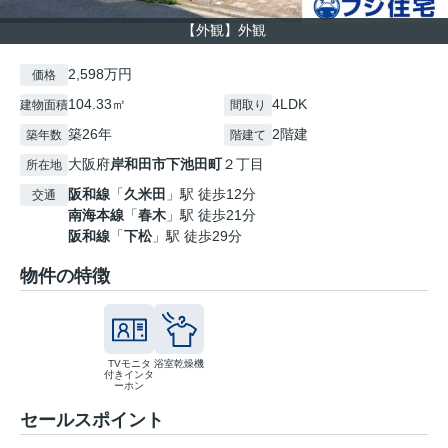
【外観】外観
2,598万円
価格
104.33㎡
4LDK
建物面積
間取り
築26年
2階建
築年数
階建て
大阪府
岸和田市
下池田町
２丁目
所在地
阪和線
「
久米田
」駅 徒歩12分
交通
南海本線
「
春木
」駅 徒歩21分
阪和線
「
下松
」駅 徒歩29分
物件の特徴
TVモニタ
浴室乾燥機
付きインタ
ーホン
セールスポイント