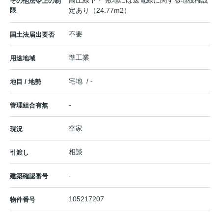
高圧線下・ 敷地には送電線に関する地役権設
その他法令上の制
限
定あり（24.77m2）
不要
国土法届出要否
準工業
用途地域
宅地 / -
地目 / 地勢
-
管理組合有無
空家
現況
相談
引渡し
-
建築確認番号
105217207
物件番号