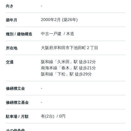
-
向き
2000年2月 (築26年)
築年月
中古一戸建 / 木造
種別 / 建物構造
大阪府
岸和田市
下池田町
２丁目
所在地
阪和線
「
久米田
」駅 徒歩12分
交通
南海本線
「
春木
」駅 徒歩21分
阪和線
「
下松
」駅 徒歩29分
-
修繕積立金
-
修繕積立基金
有(2台) / 0円
駐車場 / 月額
その他条件