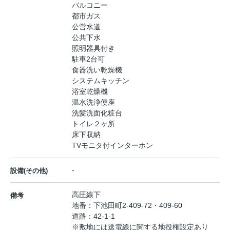
バルコニー
都市ガス
公営水道
公共下水
照明器具付き
駐車2台可
食器洗い乾燥機
システムキッチン
浴室乾燥機
温水洗浄便座
洗髪洗面化粧台
トイレ２ヶ所
床下収納
TVモニタ付インターホン
-
設備(その他)
高圧線下
備考
地番：下池田町2-409-72・409-60
道路：42-1-1
※敷地には送電線に関する地役権設定あり