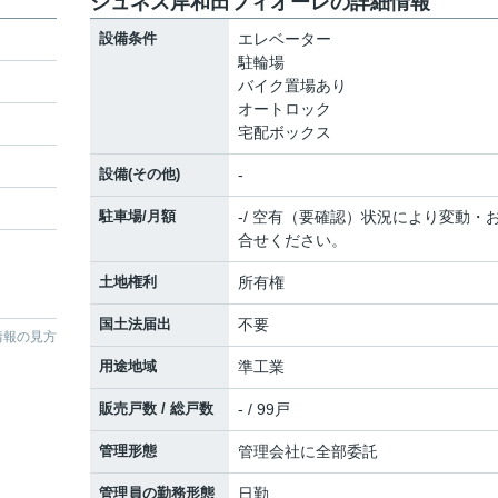
ジュネス岸和田フィオーレの詳細情報
設備条件
エレベーター
駐輪場
バイク置場あり
オートロック
宅配ボックス
設備(その他)
-
駐車場/月額
-/ 空有（要確認）状況により変動・
合せください。
土地権利
所有権
国土法届出
不要
情報の見方
用途地域
準工業
販売戸数 / 総戸数
- / 99戸
管理形態
管理会社に全部委託
管理員の勤務形態
日勤