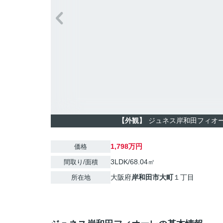
【外観】
ジュネス岸和田フィオ
1,798万円
価格
3LDK/68.04㎡
間取り/面積
大阪府
岸和田市
大町
１丁目
所在地