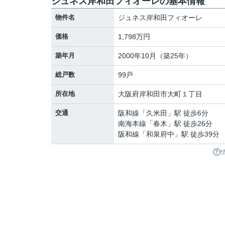
ジュネス岸和田フィオーレの基本情報
物件名
ジュネス岸和田フィオーレ
価格
1,798万円
築年月
2000年10月（築25年）
総戸数
99戸
所在地
大阪府
岸和田市
大町
１丁目
交通
阪和線
「
久米田
」駅 徒歩6分
南海本線
「
春木
」駅 徒歩26分
阪和線
「
和泉府中
」駅 徒歩39分