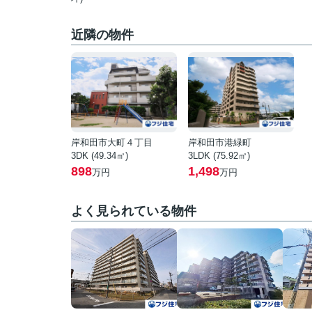
近隣の物件
岸和田市大町４丁目
岸和田市港緑町
3DK (49.34㎡)
3LDK (75.92㎡)
898
1,498
万円
万円
よく見られている物件