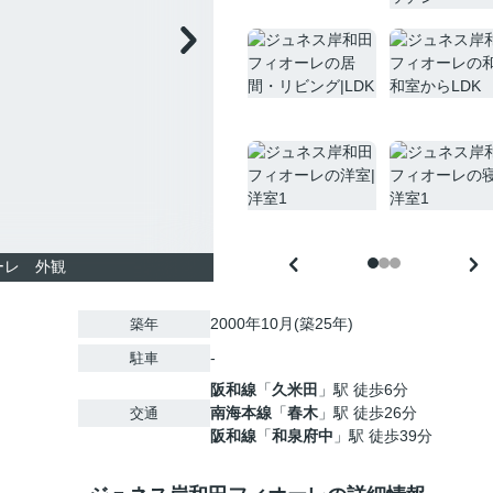
ーレ 外観
2000年10月(築25年)
築年
-
駐車
阪和線
「
久米田
」駅 徒歩6分
南海本線
「
春木
」駅 徒歩26分
交通
阪和線
「
和泉府中
」駅 徒歩39分